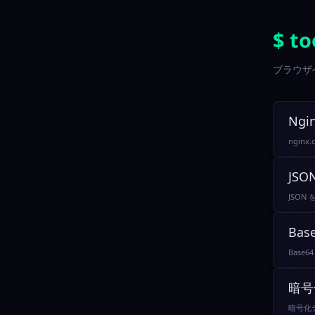
$ to
ブラウザ
Ngi
ngin
JSO
JSON
Bas
Base
暗号
暗号化