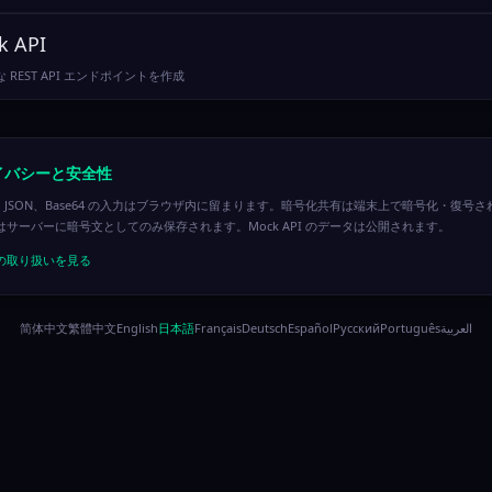
k API
 REST API エンドポイントを作成
イバシーと安全性
nx、JSON、Base64 の入力はブラウザ内に留まります。暗号化共有は端末上で暗号化・復号さ
はサーバーに暗号文としてのみ保存されます。Mock API のデータは公開されます。
の取り扱いを見る
简体中文
繁體中文
English
日本語
Français
Deutsch
Español
Русский
Português
العربية