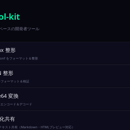
ol-kit
ベースの開発者ツール
nx 整形
x.conf をフォーマット＆整形
N 整形
 をフォーマット＆検証
e64 変換
64 エンコード＆デコード
化共有
テキスト共有（Markdown・HTMLプレビュー対応）