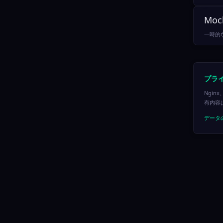
Moc
一時的な
プラ
Ngi
有内容
データ